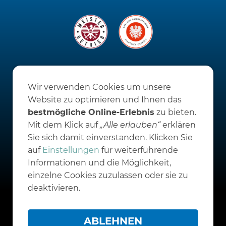
UNTERNEHMEN
Wir verwenden Cookies um unsere
Schauraum 24/7
Website zu optimieren und Ihnen das
Firmengebäude
bestmögliche Online-Erlebnis
zu bieten.
Aktuell
Mit dem Klick auf
„Alle erlauben“
erklären
Firmengeschichte
Sie sich damit einverstanden. Klicken Sie
Geschäftspartner
auf
Einstellungen
für weiterführende
SERVICE
Informationen und die Möglichkeit,
Erste Hilfe bei Störungen
einzelne Cookies zuzulassen oder sie zu
Förderungen
deaktivieren.
Downloads
KARRIERE
ABLEHNEN