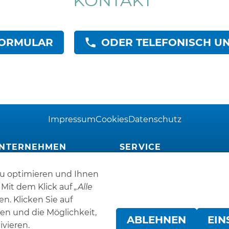
KONTAKT
FORMULAR
ODER TELEFONISCH UNT
Impressum
Cookies
Datenschutz
NTERNEHMEN
SERVICE
chauraum 24/7
Erste Hilfe bei Störungen
u optimieren und Ihnen
irmengebäude
Förderungen
tuell
Downloads
 Mit dem Klick auf
„Alle
irmengeschichte
n. Klicken Sie auf
eschäftspartner
en und die Möglichkeit,
ABLEHNEN
EIN
ivieren.