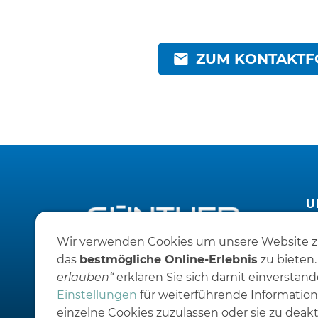
ZUM KONTAKT
U
S
Wir verwenden Cookies um unsere Website z
F
Ak
das
bestmögliche Online-Erlebnis
zu bieten.
F
erlauben“
erklären Sie sich damit einverstande
G
Einstellungen
für weiterführende Information
einzelne Cookies zuzulassen oder sie zu deakt