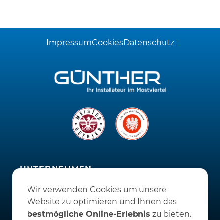
Impressum
Cookies
Datenschutz
UNTERNEHMEN
Schauraum 24/7
Wir verwenden Cookies um unsere
Firmengebäude
Website zu optimieren und Ihnen das
Aktuell
bestmögliche Online-Erlebnis
zu bieten.
Firmengeschichte