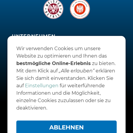
UNTERNEHMEN
Schauraum 24/7
Wir verwenden Cookies um unsere
Firmengebäude
Website zu optimieren und Ihnen das
Aktuell
bestmögliche Online-Erlebnis
zu bieten.
Firmengeschichte
Mit dem Klick auf
„Alle erlauben“
erklären
Geschäftspartner
Sie sich damit einverstanden. Klicken Sie
SERVICE
auf
Einstellungen
für weiterführende
Erste Hilfe bei Störungen
Informationen und die Möglichkeit,
Förderungen
einzelne Cookies zuzulassen oder sie zu
Downloads
deaktivieren.
KARRIERE
Team
ABLEHNEN
Jobs